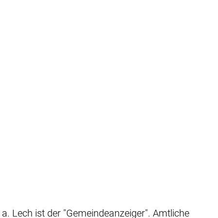
RATHAUS
LEBEN &
BILDUN
WOHNEN
BETREU
Bürgerversammlung
Behörden und sonstige
Gemein
Geschichte
Breitbandausbau in La
Langwei
Grußwort des Bürgermeisters
Gemeindebus
Jugendr
Gemeinderat
Impressionen
Kinder-
Kommunalwahl 2026
Kirchen
Mutter-
Notrufnummern und Defibrillatoren
Lechmuseum
Offene 
Öffentliche Einrichtungen
Links
Offene 
a. Lech ist der "Gemeindeanzeiger". Amtliche
Satzungen und Verordnungen
Vereine und Parteien
Volksh