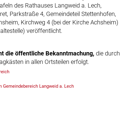
eln des Rathauses Langweid a. Lech,
Serviceportal
Freizeit
Kath. ö
et, Parkstraße 4, Gemeindeteil Stettenhofen,
sheim, Kirchweg 4 (bei der Kirche Achsheim)
Steuern und Gebühren
Fundanzeige/Fundtiere
Krebsbe
estelle) veröffentlicht.
Störungsmeldung Straßenbeleucht
Krippen
cht die öffentliche Bekanntmachung,
die durch
Bankverbindungen
Jugends
ästen in allen Ortsteilen erfolgt.
Ortsplan
Grund- 
reich
Private
im Gemeindebereich Langweid a. Lech
Stolper
Seniore