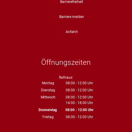
Barrierefreiheit
Barriere melden
Anfahrt
Öffnungszeiten
Rathaus:
Montag
08:00
-
12:00
Uhr
Von 08:00 bis 12:00 Uhr
Dienstag
08:00
-
12:00
Uhr
Von 08:00 bis 12:00 Uhr
Mittwoch
08:00
-
12:00
Uhr
14:00
-
18:00
Von 08:00 bis 12:00 Uhr
Uhr
Von 14:00 bis 18:00 Uhr
Donnerstag
08:00
-
12:00
Uhr
Von 08:00 bis 12:00 Uhr
Freitag
08:00
-
12:00
Uhr
Von 08:00 bis 12:00 Uhr