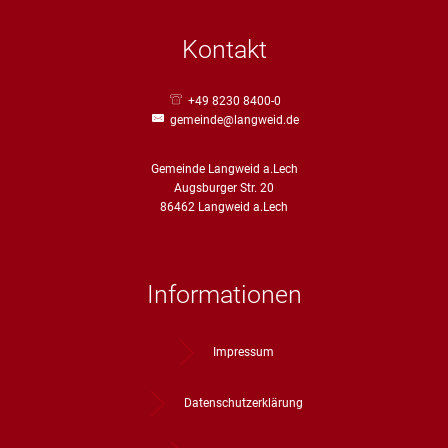
Straßenre
Wasserve
Kontakt
Werbeanl
+49 8230 8400-0
gemeinde@langweid.de
Gemeinde Langweid a.Lech
Augsburger Str. 20
86462 Langweid a.Lech
Informationen
Impressum
Datenschutzerklärung