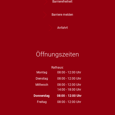
Barrierefreiheit
Barriere melden
Anfahrt
Öffnungszeiten
Rathaus:
Montag
08:00
-
12:00
Uhr
Von 08:00 bis 12:00 Uhr
Dienstag
08:00
-
12:00
Uhr
Von 08:00 bis 12:00 Uhr
Mittwoch
08:00
-
12:00
Uhr
14:00
-
18:00
Von 08:00 bis 12:00 Uhr
Uhr
Von 14:00 bis 18:00 Uhr
Donnerstag
08:00
-
12:00
Uhr
Von 08:00 bis 12:00 Uhr
Freitag
08:00
-
12:00
Uhr
Von 08:00 bis 12:00 Uhr