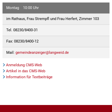
Kath. öffentliche Bücherei
Amtsblat
Natu
Feuerweh
Montag 10:00 Uhr
Steuern und Gebühren
Fundanzeige/Fundtiere
Mitfahrplattform fahr
Entwässe
Behörden 
Feuerweh
Krebsberatung in Bayern: Das BürgerTelefonKrebs
Feuerwe
im Rathaus, Frau Strempfl und Frau Herfert, Zimmer 103
Störungsmeldung Straßenbeleuchtung
Sachgebi
Friedhöfe
Friedhof
Krippen und Kindergärten
Breitban
Tel. 08230/8400-31
Gemeinde
Bankverbindungen
Geschäft
Coronavi
Jugendsozialarbeit an der Grund- und Mittelschule Lan
Kinder- u
Fax: 08230/8400-12
Hundehal
Ortsplan
Einkaufsh
Kläranlag
Grund- und Mittelschule
Naherhol
Mail:
gemeindeanzeiger@langweid.de
Online-Se
Mehrzwec
Ordnung
Private Schulvorbereitende Einrichtung der Schwabenhi
Anmeldung CMS-Web
Offene G
Satzung ü
Artikel in das CMS-Web
Schwimm
Stolperschwelle
Information für Textbeiträge
Satzung z
Wasserw
Schwimm
Seniorenbeirat
Wertstoff
Sondernu
Wertstoff
Stellplat