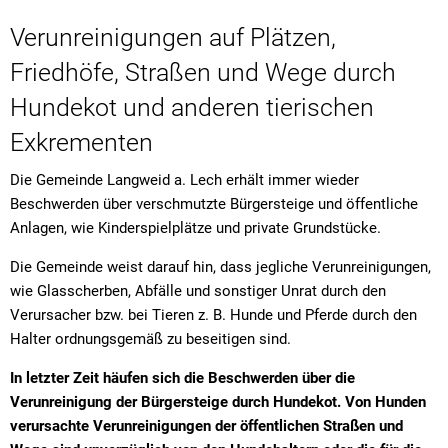
Kath. öffentliche Bücherei
Amtsblat
Natur
Feuerweh
Steuern und Gebühren
Fundanzeige/Fundtiere
Entwässe
Verunreinigungen auf Plätzen,
Mitfahrplattform fahr
Behörden 
Feuerweh
Krebsberatung in Bayern: Das BürgerTelefonKrebs
Feuerwe
Friedhöfe, Straßen und Wege durch
Störungsmeldung Straßenbeleuchtung
Sachgebi
Friedhöfe
Friedhof
Hundekot und anderen tierischen
Krippen und Kindergärten
Breitban
Gemeinde
Bankverbindungen
Geschäft
Exkrementen
Coronavi
Jugendsozialarbeit an der Grund- und Mittelschule Lan
Kinder- u
Hundehal
Ortsplan
Die Gemeinde Langweid a. Lech erhält immer wieder
Einkaufsh
Kläranlag
Grund- und Mittelschule
Beschwerden über verschmutzte Bürgersteige und öffentliche
Naherhol
Online-Se
Anlagen, wie Kinderspielplätze und private Grundstücke.
Mehrzwec
Ordnung
Private Schulvorbereitende Einrichtung der Schwabenhi
Offene G
Die Gemeinde weist darauf hin, dass jegliche Verunreinigungen,
Satzung ü
wie Glasscherben, Abfälle und sonstiger Unrat durch den
Schwimm
Stolperschwelle
Satzung z
Verursacher bzw. bei Tieren z. B. Hunde und Pferde durch den
Wasserw
Halter ordnungsgemäß zu beseitigen sind.
Schwimm
Seniorenbeirat
Wertstoff
In letzter Zeit häufen sich die Beschwerden über die
Sondernu
Verunreinigung der Bürgersteige durch Hundekot. Von Hunden
Wertstoff
Stellplat
verursachte Verunreinigungen der öffentlichen Straßen und