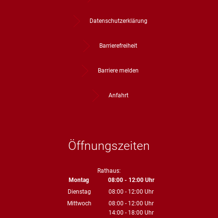
Datenschutzerklärung
Barrierefreiheit
Barriere melden
Anfahrt
Öffnungszeiten
Rathaus:
Montag
08:00
-
12:00
Uhr
Von 08:00 bis 12:00 Uhr
Dienstag
08:00
-
12:00
Uhr
Von 08:00 bis 12:00 Uhr
Mittwoch
08:00
-
12:00
Uhr
14:00
-
18:00
Von 08:00 bis 12:00 Uhr
Uhr