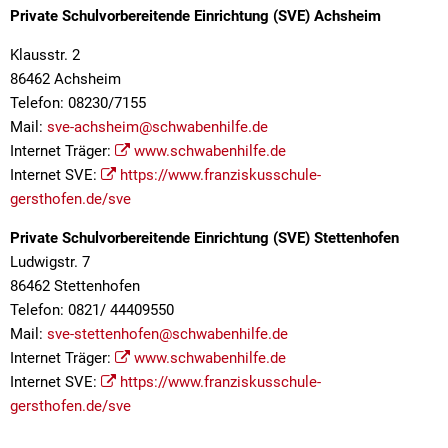
Kath. öffentliche Bücherei
Amtsblat
Natur
Private Schulvorbereitende Einrichtung (SVE) Achsheim
Feuerweh
Steuern und Gebühren
Fundanzeige/Fundtiere
Entwässe
Mitfahrplattform fahr
Behörden 
Feuerweh
Klausstr. 2
Krebsberatung in Bayern: Das BürgerTelefonKrebs
Feuerwe
86462 Achsheim
Störungsmeldung Straßenbeleuchtung
Sachgebi
Friedhöfe
Friedhof
Telefon: 08230/7155
Krippen und Kindergärten
Breitban
Gemeinde
Mail:
sve-achsheim@schwabenhilfe.de
Bankverbindungen
Geschäft
Internet Träger:
www.schwabenhilfe.de
Coronavi
Jugendsozialarbeit an der Grund- und Mittelschule Lan
Kinder- u
Hundehal
Internet SVE:
https://www.franziskusschule-
Ortsplan
Einkaufsh
Kläranlag
gersthofen.de/sve
Grund- und Mittelschule
Naherhol
Online-Se
Mehrzwec
Private Schulvorbereitende Einrichtung (SVE) Stettenhofen
Ordnung
Private Schulvorbereitende Einrichtung der Schwabenhi
Ludwigstr. 7
Offene G
Satzung ü
86462 Stettenhofen
Schwimm
Stolperschwelle
Telefon: 0821/ 44409550
Satzung z
Wasserw
Mail:
sve-stettenhofen@schwabenhilfe.de
Schwimm
Seniorenbeirat
Internet Träger:
www.schwabenhilfe.de
Wertstoff
Internet SVE:
https://www.franziskusschule-
Sondernu
Wertstoff
gersthofen.de/sve
Stellplat