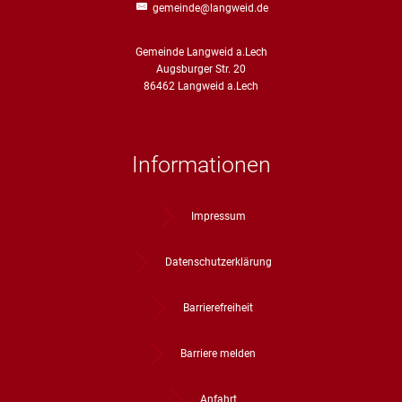
Straßenre
gemeinde@langweid.de
Wasserve
Gemeinde Langweid a.Lech
Werbeanl
Augsburger Str. 20
86462 Langweid a.Lech
Informationen
Impressum
Datenschutzerklärung
Barrierefreiheit
Barriere melden
Anfahrt