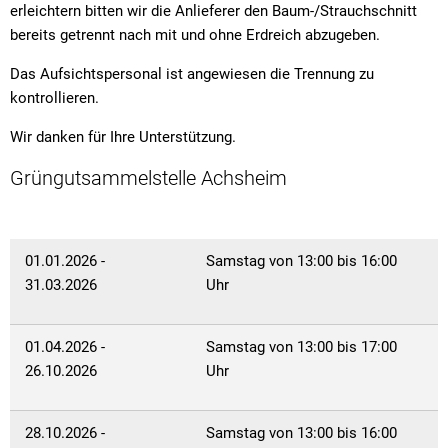
Kath. öffentliche Bücherei
erleichtern bitten wir die Anlieferer den Baum-/Strauchschnitt
Amtsblat
Natu
Feuerweh
Steuern und Gebühren
Fundanzeige/Fundtiere
Mitfahrplattform fahr
Entwässe
bereits getrennt nach mit und ohne Erdreich abzugeben.
Behörden 
Feuerweh
Krebsberatung in Bayern: Das BürgerTelefonKrebs
Feuerwe
Das Aufsichtspersonal ist angewiesen die Trennung zu
Störungsmeldung Straßenbeleuchtung
Sachgebi
Friedhöfe
kontrollieren.
Friedhof
Krippen und Kindergärten
Breitban
Gemeinde
Bankverbindungen
Wir danken für Ihre Unterstützung.
Geschäft
Coronavi
Jugendsozialarbeit an der Grund- und Mittelschule Lan
Kinder- u
Hundehal
Grüngutsammelstelle Achsheim
Ortsplan
Einkaufsh
Kläranlag
Grund- und Mittelschule
Naherhol
Online-Se
Mehrzwec
Ordnung
Private Schulvorbereitende Einrichtung der Schwabenhi
01.01.2026 -
Samstag von 13:00 bis 16:00
Offene G
Satzung ü
31.03.2026
Uhr
Schwimm
Stolperschwelle
Satzung z
Wasserw
01.04.2026 -
Samstag von 13:00 bis 17:00
Schwimm
Seniorenbeirat
Wertstoff
26.10.2026
Uhr
Sondernu
Wertstoff
Stellplat
28.10.2026 -
Samstag von 13:00 bis 16:00