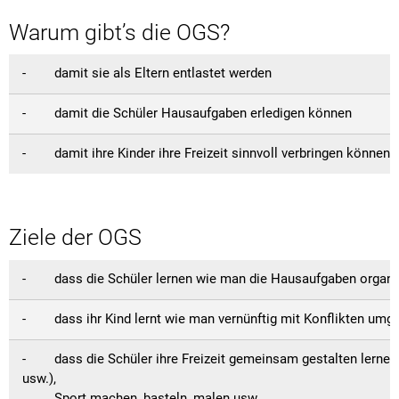
Kath. öffentliche Bücherei
Amtsblat
Natur
Feuerweh
Warum gibt’s die OGS?
Steuern und Gebühren
Fundanzeige/Fundtiere
Entwässe
Mitfahrplattform fahr
Behörden 
Feuerweh
Krebsberatung in Bayern: Das BürgerTelefonKrebs
Feuerwe
Störungsmeldung Straßenbeleuchtung
Sachgebi
- damit sie als Eltern entlastet werden
Friedhöfe
Friedhof
Krippen und Kindergärten
Breitban
Gemeinde
- damit die Schüler Hausaufgaben erledigen können
Bankverbindungen
Geschäft
Coronavi
Jugendsozialarbeit an der Grund- und Mittelschule Lan
Kinder- u
Hundehal
- damit ihre Kinder ihre Freizeit sinnvoll verbringen können
Ortsplan
Einkaufsh
Kläranlag
Grund- und Mittelschule
Naherhol
Online-Se
Mehrzwec
Ordnung
Private Schulvorbereitende Einrichtung der Schwabenhi
Ziele der OGS
Offene G
Satzung ü
Schwimm
Stolperschwelle
Satzung z
- dass die Schüler lernen wie man die Hausaufgaben organis
Wasserw
Schwimm
Seniorenbeirat
- dass ihr Kind lernt wie man vernünftig mit Konflikten umg
Wertstoff
Sondernu
- dass die Schüler ihre Freizeit gemeinsam gestalten lernen; 
Wertstoff
Stellplat
usw.),
Sport machen, basteln, malen usw.