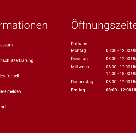
Serviceportal
Freizeit
Kath.
ormationen
Öffnungszeit
Steuern und Gebühren
Fundanzeige/Fundtie
Krebs
Störungsmeldung Straßenbeleuc
Kripp
Rathaus:
ressum
Montag
08:00
-
12:00
Uh
Bankverbindungen
Jugen
Von 08:00 bis 1
Dienstag
08:00
-
12:00
Uh
nschutzerklärung
Von 08:00 bis 1
Mittwoch
08:00
-
12:00
Uh
Ortsplan
Grund
Von 08:00 bis 1
14:00
-
18:00
Uh
ierefreiheit
Von 14:00 bis 1
Donnerstag
08:00
-
12:00
Uh
Priva
Von 08:00 bis 1
Freitag
08:00
-
12:00
U
iere melden
Von 08:00 bis 1
Stolp
hrt
Senio