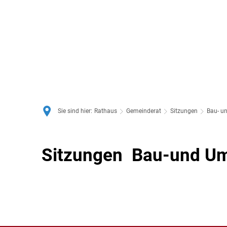
Sie sind hier:
Rathaus
Gemeinderat
Sitzungen
Bau- u
Bau-
Sitzungen Bau-und U
und
Umweltausschuss