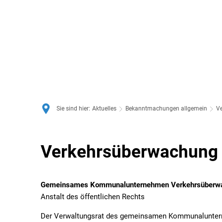
Sie sind hier:
Aktuelles
Bekanntmachungen allgemein
V
Verkehrsüberwachung
Verkehrsüberwachung
Schwaben-
Gemeinsames Kommunalunternehmen Verkehrsüberwa
Mitte
Anstalt des öffentlichen Rechts
Der Verwaltungsrat des gemeinsamen Kommunaluntern