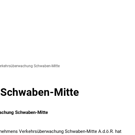
RATHAUS
LEBEN &
BILDUN
WOHNEN
BETREU
Bürgerversammlung
Behörden und sonstige
Gemein
Geschichte
Breitbandausbau in La
Langwei
Grußwort des Bürgermeisters
Gemeindebus
Jugendr
erkehrsüberwachung Schwaben-Mitte
Gemeinderat
Impressionen
Kinder-
Kommunalwahl 2026
Kirchen
Mutter-
 Schwaben-Mitte
Notrufnummern und Defibrillatoren
Lechmuseum
Offene 
chung Schwaben-Mitte
Öffentliche Einrichtungen
Links
Offene 
ehmens Verkehrsüberwachung Schwaben-Mitte A.d.ö.R. hat
Satzungen und Verordnungen
Vereine und Parteien
Volksh