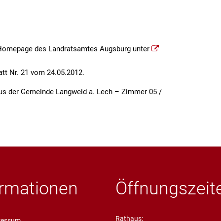
Serviceportal
Freizeit
Kath. ö
Steuern und Gebühren
Fundanzeige/Fundtiere
Krebsbe
r Homepage des Landratsamtes Augsburg unter
Störungsmeldung Straßenbeleucht
Krippen
tt Nr. 21 vom 24.05.2012.
Bankverbindungen
Jugends
aus der Gemeinde Langweid a. Lech – Zimmer 05 /
Ortsplan
Grund- 
Private
Stolper
ormationen
Öffnungszeit
Seniore
Rathaus:
ressum