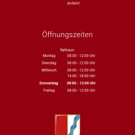
Straßenre
Anfahrt
Wasserve
Werbeanl
Öffnungszeiten
Rathaus:
Montag
08:00
-
12:00
Uhr
Von 08:00 bis 12:00 Uhr
Dienstag
08:00
-
12:00
Uhr
Von 08:00 bis 12:00 Uhr
Mittwoch
08:00
-
12:00
Uhr
14:00
-
18:00
Von 08:00 bis 12:00 Uhr
Uhr
Von 14:00 bis 18:00 Uhr
Donnerstag
08:00
-
12:00
Uhr
Von 08:00 bis 12:00 Uhr
Freitag
08:00
-
12:00
Uhr
Von 08:00 bis 12:00 Uhr