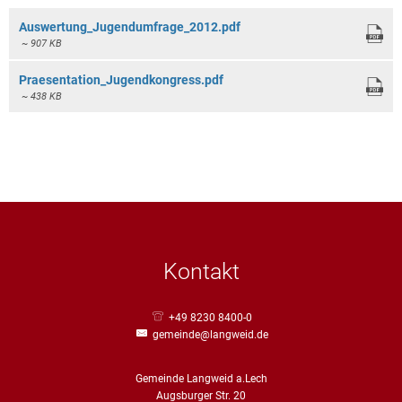
Auswertung_Jugendumfrage_2012.pdf
~ 907 KB
Praesentation_Jugendkongress.pdf
~ 438 KB
Kontakt
+49 8230 8400-0
gemeinde@langweid.de
Gemeinde Langweid a.Lech
Augsburger Str. 20