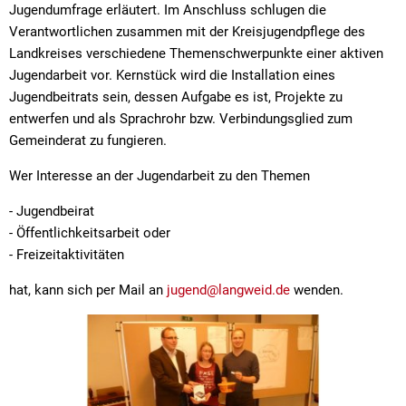
Kath. öffentliche Bücherei
Amtsblat
Natur
Jugendumfrage erläutert. Im Anschluss schlugen die
Feuerweh
Steuern und Gebühren
Fundanzeige/Fundtiere
Entwässe
Mitfahrplattform fahr
Verantwortlichen zusammen mit der Kreisjugendpflege des
Behörden 
Feuerweh
Krebsberatung in Bayern: Das BürgerTelefonKrebs
Landkreises verschiedene Themenschwerpunkte einer aktiven
Feuerwe
Störungsmeldung Straßenbeleuchtung
Sachgebi
Jugendarbeit vor. Kernstück wird die Installation eines
Friedhöfe
Friedhof
Krippen und Kindergärten
Jugendbeitrats sein, dessen Aufgabe es ist, Projekte zu
Breitban
Gemeinde
Bankverbindungen
entwerfen und als Sprachrohr bzw. Verbindungsglied zum
Geschäft
Coronavi
Jugendsozialarbeit an der Grund- und Mittelschule Lan
Gemeinderat zu fungieren.
Kinder- u
Hundehal
Ortsplan
Einkaufsh
Kläranlag
Wer Interesse an der Jugendarbeit zu den Themen
Grund- und Mittelschule
Naherhol
Online-Se
Mehrzwec
- Jugendbeirat
Ordnung
Private Schulvorbereitende Einrichtung der Schwabenhi
- Öffentlichkeitsarbeit oder
Offene G
Satzung ü
- Freizeitaktivitäten
Schwimm
Stolperschwelle
Satzung z
hat, kann sich per Mail an
jugend@langweid.de
wenden.
Wasserw
Schwimm
Seniorenbeirat
Wertstoff
Sondernu
Wertstoff
Stellplat