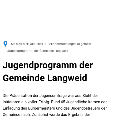
BILDUNG & BETREUUNG
Bürgerve
Bürgerversammlung
Behörden und sonstige Einrichtungen
WIRTSCHAFT & BAUEN
AKTUELLES
Gemeindebücherei
BARRIEREFREIHEIT
BARRIERE MELDEN
Bürgerve
Geschichte
Breitbandausbau in Langweid
Bauleitplanung
Termine
Bürgerve
Langweid global-Fairtrade-Integration
Hotel und Restaurant 
Grußwort des Bürgermeisters
Gemeindebus
Übernachtung
Bekanntmachungen allgemein
Jugendrat
Sie sind hier:
Aktuelles
Bekanntmachungen allgemein
Sitzunge
Gemeinderat
Impressionen
Wohnbau- und Gewerbeflächen
Bekanntmachungen für Bauleit
Jugendprogramm der Gemeinde Langweid
Kinder- und Familienhilfe
Mitgliede
Bekanntm
Kommunalwahl 2026
Kirchen
Mietobjekte-Gewerbe
Stellenangebote
Jugendprogramm
Jugendprogramm der
Mutter-Kind- Gruppen
Wahlerge
der
Notrufnummern und Defibrillatorenstandorte
Lechmuseum
Gewerbestandort Langweid
Nachrichten und Informationen
Gemeinde Langweid
Gemeinde
Offene Ganztagsschule der Grundschule
Annahmest
Öffentliche Einrichtungen
Links
Betriebe
Vergaben
Langweid
Offene Ganztagsschule der Mittelschule Langweid
Bauhof
Die Präsentation der Jugendumfrage war aus Sicht der
Abfallwe
Vere
Energie/Monitoring
Satzungen und Verordnungen
Vereine und Parteien
Klimaschutz & Mobilität
Initiaioren ein voller Erfolg. Rund 65 Jugendliche kamen der
Dreifach-
Volkshochschule
Anlagenb
Parte
Solar- und Gründachpot
Einladung des Bürgermeisters und des Jugendbetreuers der
Was erled
Herzl
Serviceportal
Freizeit
Nahwärmeversorgung Langweid
Feuerweh
Gemeinde nach. Zunächst wurde das Ergebnis der
Ausbaube
Organ
Besonders sparsame H