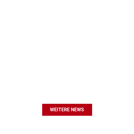
Straßenre
Wasserve
Werbeanl
WEITERE NEWS