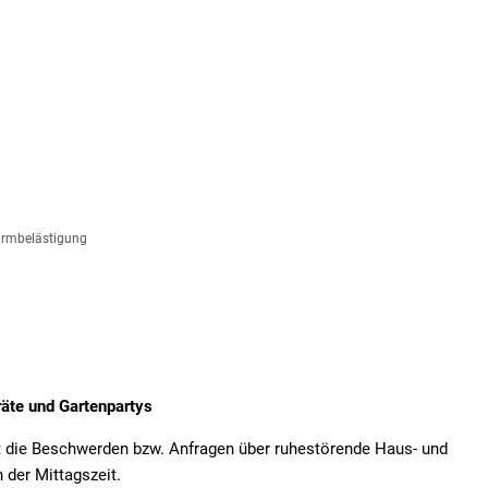
RATHAUS
LEBEN &
BILDUN
WOHNEN
BETREU
Bürgerversammlung
Behörden und sonstige
Gemein
Geschichte
Breitbandausbau in La
Langwei
Grußwort des Bürgermeisters
Gemeindebus
Jugendr
rmbelästigung
Gemeinderat
Impressionen
Kinder-
Kommunalwahl 2026
Kirchen
Mutter-
Notrufnummern und Defibrillatoren
Lechmuseum
Offene 
äte und Gartenpartys
Öffentliche Einrichtungen
Links
Offene 
it die Beschwerden bzw. Anfragen über ruhestörende Haus- und
 der Mittagszeit.
Satzungen und Verordnungen
Vereine und Parteien
Volksh