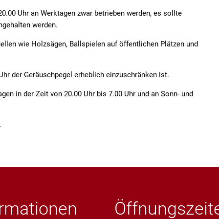
20.00 Uhr an Werktagen zwar betrieben werden, es sollte
Serviceportal
Freizeit
Kath. ö
ingehalten werden.
Steuern und Gebühren
Fundanzeige/Fundtiere
Krebsbe
len wie Holzsägen, Ballspielen auf öffentlichen Plätzen und
Störungsmeldung Straßenbeleucht
Krippen
 Uhr der Geräuschpegel erheblich einzuschränken ist.
Bankverbindungen
Jugends
n in der Zeit von 20.00 Uhr bis 7.00 Uhr und an Sonn- und
Ortsplan
Grund- 
.
Private
Stolper
Seniore
ormationen
Öffnungszeit