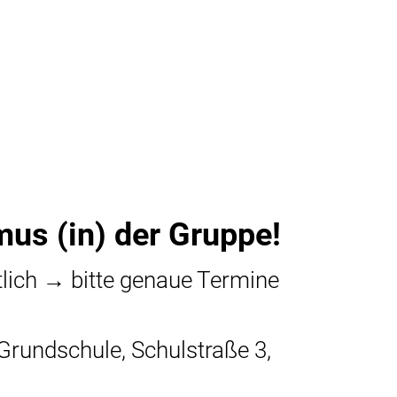
Serviceportal
Freizeit
Kath.
Steuern und Gebühren
Fundanzeige/Fundtie
Krebs
Störungsmeldung Straßenbeleuc
Kripp
Bankverbindungen
Jugen
Ortsplan
Grund
mus (in) der Gruppe!
Priva
lich → bitte genaue Termine
Stolp
Senio
rundschule, Schulstraße 3,