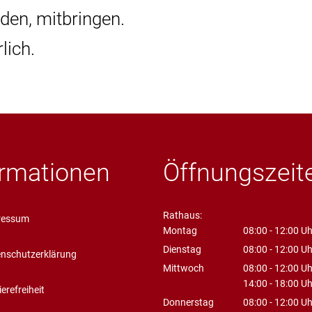
nden, mitbringen.
lich.
ormationen
Öffnungszeit
Rathaus:
ressum
Montag
08:00
-
12:00
Uh
Von 08:00 bis 1
Dienstag
08:00
-
12:00
Uh
nschutzerklärung
Von 08:00 bis 1
Mittwoch
08:00
-
12:00
Uh
Von 08:00 bis 1
14:00
-
18:00
Uh
ierefreiheit
Von 14:00 bis 1
Donnerstag
08:00
-
12:00
Uh