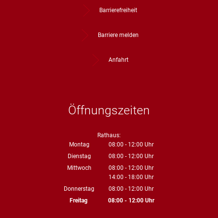
Barrierefreiheit
Barriere melden
Anfahrt
Öffnungszeiten
Rathaus:
Montag
08:00
-
12:00
Uhr
Von 08:00 bis 12:00 Uhr
Dienstag
08:00
-
12:00
Uhr
Von 08:00 bis 12:00 Uhr
Mittwoch
08:00
-
12:00
Uhr
14:00
-
18:00
Von 08:00 bis 12:00 Uhr
Uhr
Von 14:00 bis 18:00 Uhr
Donnerstag
08:00
-
12:00
Uhr
Von 08:00 bis 12:00 Uhr
Freitag
08:00
-
12:00
Uhr
Von 08:00 bis 12:00 Uhr