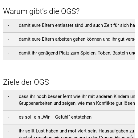
Kath. öffentliche Bücherei
Amtsblat
Natur
Feuerweh
Warum gibt’s die OGS?
Steuern und Gebühren
Fundanzeige/Fundtiere
Entwässe
Mitfahrplattform fahr
Behörden 
Feuerweh
Krebsberatung in Bayern: Das BürgerTelefonKrebs
Feuerwe
Störungsmeldung Straßenbeleuchtung
Sachgebi
- damit eure Eltern entlastet sind und auch Zeit für sich ha
Friedhöfe
Friedhof
Krippen und Kindergärten
Breitban
Gemeinde
- damit eure Eltern arbeiten gehen können und ihr gut versor
Bankverbindungen
Geschäft
Coronavi
Jugendsozialarbeit an der Grund- und Mittelschule Lan
Kinder- u
Hundehal
- damit ihr genügend Platz zum Spielen, Toben, Basteln und
Ortsplan
Einkaufsh
Kläranlag
Grund- und Mittelschule
Naherhol
Online-Se
Mehrzwec
Ordnung
Private Schulvorbereitende Einrichtung der Schwabenhi
Ziele der OGS
Offene G
Satzung ü
Schwimm
Stolperschwelle
Satzung z
- dass ihr noch besser lernt wie ihr mit anderen Kindern umg
Wasserw
Gruppenarbeiten und zeigen, wie man Konflikte gut lösen 
Schwimm
Seniorenbeirat
Wertstoff
- es soll ein „Wir – Gefühl“ entstehen
Sondernu
Wertstoff
Stellplat
- ihr sollt Lust haben und motiviert sein, Hausaufgaben zu m
deshalb machen wir gemeinsam in der Gruppe Hausaufgab