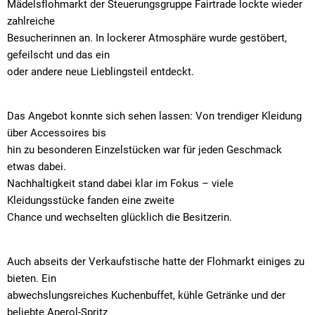
Mädelsflohmarkt der Steuerungsgruppe Fairtrade lockte wieder
Kath. öffentliche Bücherei
Amtsblat
Natur
Feuerweh
zahlreiche
Steuern und Gebühren
Fundanzeige/Fundtiere
Entwässe
Mitfahrplattform fahr
Behörden 
Feuerweh
Besucherinnen an. In lockerer Atmosphäre wurde gestöbert,
Krebsberatung in Bayern: Das BürgerTelefonKrebs
Feuerwe
gefeilscht und das ein
Störungsmeldung Straßenbeleuchtung
Sachgebi
Friedhöfe
Friedhof
oder andere neue Lieblingsteil entdeckt.
Krippen und Kindergärten
Breitban
Gemeinde
Bankverbindungen
Geschäft
Coronavi
Jugendsozialarbeit an der Grund- und Mittelschule Lan
Kinder- u
Das Angebot konnte sich sehen lassen: Von trendiger Kleidung
Hundehal
Ortsplan
Einkaufsh
über Accessoires bis
Kläranlag
Grund- und Mittelschule
Naherhol
hin zu besonderen Einzelstücken war für jeden Geschmack
Online-Se
Mehrzwec
etwas dabei.
Ordnung
Private Schulvorbereitende Einrichtung der Schwabenhi
Nachhaltigkeit stand dabei klar im Fokus – viele
Offene G
Satzung ü
Kleidungsstücke fanden eine zweite
Schwimm
Stolperschwelle
Chance und wechselten glücklich die Besitzerin.
Satzung z
Wasserw
Schwimm
Seniorenbeirat
Wertstoff
Auch abseits der Verkaufstische hatte der Flohmarkt einiges zu
Sondernu
bieten. Ein
Wertstoff
Stellplat
abwechslungsreiches Kuchenbuffet, kühle Getränke und der
beliebte Aperol-Spritz