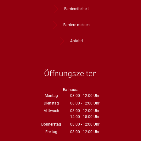
Barrierefreiheit
Barriere melden
Anfahrt
Öffnungszeiten
Rathaus:
Montag
08:00
-
12:00
Uhr
Von 08:00 bis 12:00 Uhr
Dienstag
08:00
-
12:00
Uhr
Von 08:00 bis 12:00 Uhr
Mittwoch
08:00
-
12:00
Uhr
14:00
-
18:00
Von 08:00 bis 12:00 Uhr
Uhr
Von 14:00 bis 18:00 Uhr
Donnerstag
08:00
-
12:00
Uhr
Von 08:00 bis 12:00 Uhr
Freitag
08:00
-
12:00
Uhr
Von 08:00 bis 12:00 Uhr