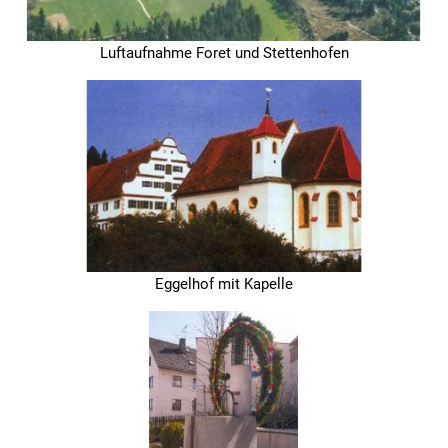
Straßenre
Wasserve
Luftaufnahme Foret und Stettenhofen
Werbeanl
Eggelhof mit Kapelle