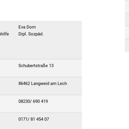
Serviceportal
Freizeit
Kath.
Steuern und Gebühren
Fundanzeige/Fundtie
Krebs
Eva Dorn
hilfe
Dipl. Sozpäd.
Störungsmeldung Straßenbeleuc
Kripp
Bankverbindungen
Jugen
Schubertstraße 13
Ortsplan
Grund
Priva
86462 Langweid am Lech
Stolp
08230/ 690 419
Senio
0171/ 81 454 07