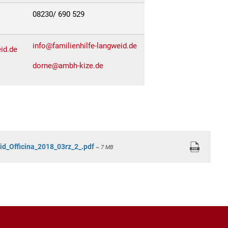
08230/ 690 529
info@familienhilfe-langweid.de
id.de
dorne@ambh-kize.de
d_Officina_2018_03rz_2_.pdf
~ 7 MB