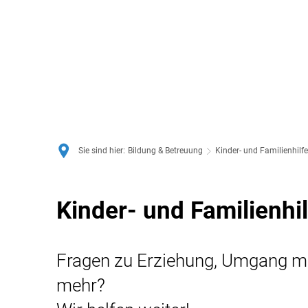
Sie sind hier:
Bildung & Betreuung
Kinder- und Familienhilfe
Kinder-
Kinder- und Familienhi
und
Fragen zu Erziehung, Umgang mit
Familienhilfe
mehr?