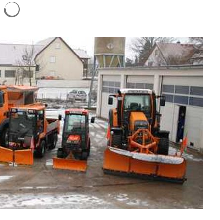
Suchergebnisse werden geladen
Serviceportal
Freizeit
Kath.
Steuern und Gebühren
Fundanzeige/Fundtie
Krebs
Störungsmeldung Straßenbeleuc
Kripp
Bankverbindungen
Jugen
Ortsplan
Grund
Priva
Stolp
Senio