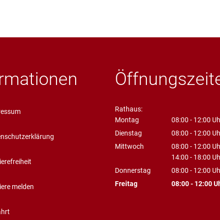
ormationen
Öffnungszeit
Rathaus:
ressum
Montag
08:00
-
12:00
Uh
Von 08:00 bis 1
Dienstag
08:00
-
12:00
Uh
nschutzerklärung
Von 08:00 bis 1
Mittwoch
08:00
-
12:00
Uh
Von 08:00 bis 1
14:00
-
18:00
Uh
ierefreiheit
Von 14:00 bis 1
Donnerstag
08:00
-
12:00
Uh
Von 08:00 bis 1
Freitag
08:00
-
12:00
U
iere melden
Von 08:00 bis 1
hrt