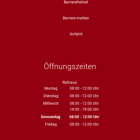
Barrierefreiheit
Barriere melden
Anfahrt
Öffnungszeiten
Rathaus:
Montag
08:00
-
12:00
Uhr
Von 08:00 bis 12:00 Uhr
Dienstag
08:00
-
12:00
Uhr
Von 08:00 bis 12:00 Uhr
Mittwoch
08:00
-
12:00
Uhr
14:00
-
18:00
Von 08:00 bis 12:00 Uhr
Uhr
Von 14:00 bis 18:00 Uhr
Donnerstag
08:00
-
12:00
Uhr
Von 08:00 bis 12:00 Uhr
Freitag
08:00
-
12:00
Uhr
Von 08:00 bis 12:00 Uhr