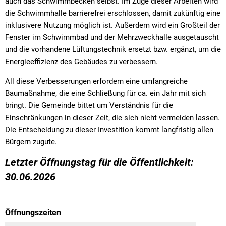
auch das Schwimmbecken selbst. Im Zuge dieser Arbeiten wird
Kath. öffentliche Bücherei
Amtsblat
Natu
Feuerweh
die Schwimmhalle barrierefrei erschlossen, damit zukünftig eine
Steuern und Gebühren
Fundanzeige/Fundtiere
Mitfahrplattform fahr
Entwässe
Behörden 
inklusivere Nutzung möglich ist. Außerdem wird ein Großteil der
Feuerweh
Krebsberatung in Bayern: Das BürgerTelefonKrebs
Feuerwe
Fenster im Schwimmbad und der Mehrzweckhalle ausgetauscht
Störungsmeldung Straßenbeleuchtung
Sachgebi
Friedhöfe
und die vorhandene Lüftungstechnik ersetzt bzw. ergänzt, um die
Friedhof
Krippen und Kindergärten
Breitban
Energieeffizienz des Gebäudes zu verbessern.
Gemeinde
Bankverbindungen
Geschäft
Coronavi
Jugendsozialarbeit an der Grund- und Mittelschule Lan
Kinder- u
All diese Verbesserungen erfordern eine umfangreiche
Hundehal
Ortsplan
Baumaßnahme, die eine Schließung für ca. ein Jahr mit sich
Einkaufsh
Kläranlag
Grund- und Mittelschule
Naherhol
bringt. Die Gemeinde bittet um Verständnis für die
Online-Se
Mehrzwec
Einschränkungen in dieser Zeit, die sich nicht vermeiden lassen.
Ordnung
Private Schulvorbereitende Einrichtung der Schwabenhi
Die Entscheidung zu dieser Investition kommt langfristig allen
Offene G
Satzung ü
Bürgern zugute.
Schwimm
Stolperschwelle
Satzung z
Letzter Öffnungstag für die Öffentlichkeit:
Wasserw
30.06.2026
Schwimm
Seniorenbeirat
Wertstoff
Sondernu
Wertstoff
Stellplat
Öffnungszeiten