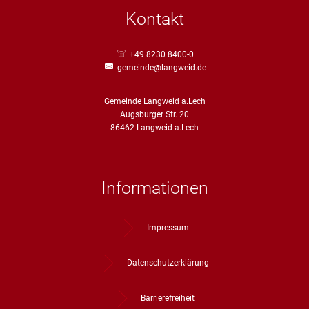
Straßenre
Kontakt
Wasserve
Werbeanl
+49 8230 8400-0
gemeinde@langweid.de
Gemeinde Langweid a.Lech
Augsburger Str. 20
86462 Langweid a.Lech
Informationen
Impressum
Datenschutzerklärung
Barrierefreiheit