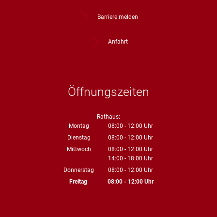
Barriere melden
Anfahrt
Öffnungszeiten
Rathaus:
Montag
08:00
-
12:00
Uhr
Von 08:00 bis 12:00 Uhr
Dienstag
08:00
-
12:00
Uhr
Von 08:00 bis 12:00 Uhr
Mittwoch
08:00
-
12:00
Uhr
14:00
-
18:00
Von 08:00 bis 12:00 Uhr
Uhr
Von 14:00 bis 18:00 Uhr
Donnerstag
08:00
-
12:00
Uhr
Von 08:00 bis 12:00 Uhr
Freitag
08:00
-
12:00
Uhr
Von 08:00 bis 12:00 Uhr