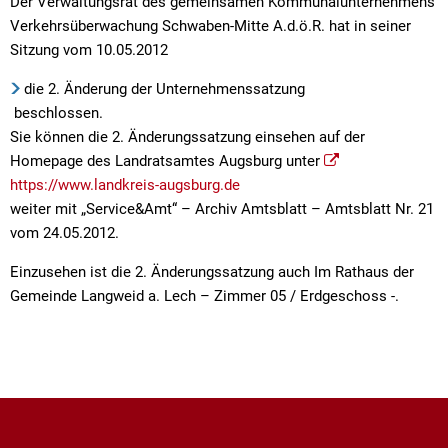
Der Verwaltungsrat des gemeinsamen Kommunalunternehmens
Kath. öffentliche Bücherei
Amtsblat
Natur
Feuerweh
Verkehrsüberwachung Schwaben-Mitte A.d.ö.R. hat in seiner
Steuern und Gebühren
Fundanzeige/Fundtiere
Entwässe
Mitfahrplattform fahr
Behörden 
Sitzung vom 10.05.2012
Feuerweh
Krebsberatung in Bayern: Das BürgerTelefonKrebs
Feuerwe
Störungsmeldung Straßenbeleuchtung
Sachgebi
Friedhöfe
die 2. Änderung der Unternehmenssatzung
Friedhof
Krippen und Kindergärten
beschlossen.
Breitban
Gemeinde
Bankverbindungen
Geschäft
Sie können die 2. Änderungssatzung einsehen auf der
Coronavi
Jugendsozialarbeit an der Grund- und Mittelschule Lan
Kinder- u
Homepage des Landratsamtes Augsburg unter
Hundehal
Ortsplan
https://www.landkreis-augsburg.de
Einkaufsh
Kläranlag
Grund- und Mittelschule
Naherhol
weiter mit „Service&Amt“ – Archiv Amtsblatt – Amtsblatt Nr. 21
Online-Se
Mehrzwec
vom 24.05.2012.
Ordnung
Private Schulvorbereitende Einrichtung der Schwabenhi
Offene G
Einzusehen ist die 2. Änderungssatzung auch Im Rathaus der
Satzung ü
Gemeinde Langweid a. Lech – Zimmer 05 / Erdgeschoss -.
Schwimm
Stolperschwelle
Satzung z
Wasserw
Schwimm
Seniorenbeirat
Wertstoff
Sondernu
Wertstoff
Stellplat