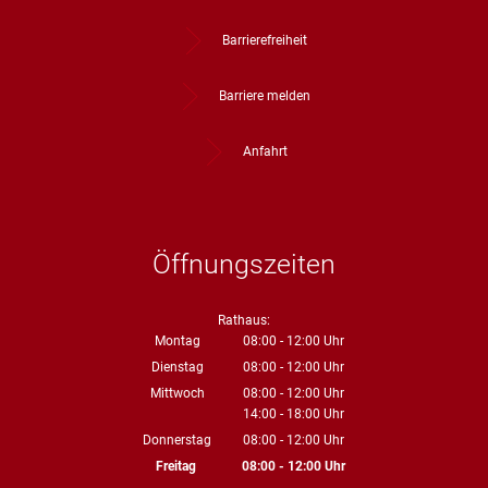
Straßenre
Barrierefreiheit
Wasserve
Werbeanl
Barriere melden
Anfahrt
Öffnungszeiten
Rathaus:
Montag
08:00
-
12:00
Uhr
Von 08:00 bis 12:00 Uhr
Dienstag
08:00
-
12:00
Uhr
Von 08:00 bis 12:00 Uhr
Mittwoch
08:00
-
12:00
Uhr
14:00
-
18:00
Von 08:00 bis 12:00 Uhr
Uhr
Von 14:00 bis 18:00 Uhr
Donnerstag
08:00
-
12:00
Uhr
Von 08:00 bis 12:00 Uhr
Freitag
08:00
-
12:00
Uhr
Von 08:00 bis 12:00 Uhr